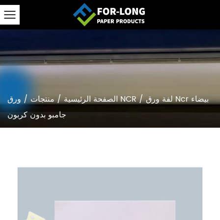
لفة ورق Ncr بيضاء
/
ورق NCR
الصفحة الرئيسية
/
منتجات
/
جامبو بدون كربون