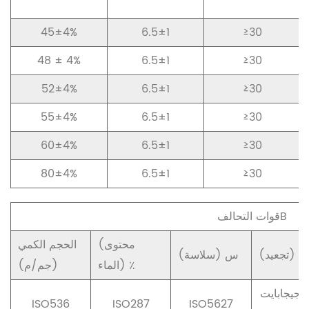
45±4%
6.5±1
≥30
48 ± 4%
6.5±1
≥30
52±4%
6.5±1
≥30
55±4%
6.5±1
≥30
60±4%
6.5±1
≥30
80±4%
6.5±1
≥30
قوات التحالفB
(محتوى
الحجم الكمي
عيد) مم
(سلاسة) س
الماء) ٪
(جم/م)
جيجابايت/T16
ISO536
ISO287
ISO5627