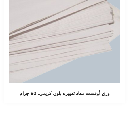
60gs ورق طباعة أوفست أبيض
ورق أوف