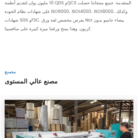
10 مليون يوان لتقديم أنظمة QDS وQCS المتقدمة. جميع منتجاتنا حصلت
على شهادات نظام الجودة ISO9000، ISO14000، ISO18000، وكذلك
شهادات SGS وFSC. يعرض
مخصص لفة ورق Ncr بيضاء جامبو بدون
. وهذا يمنح ورقتنا ميزة كبيرة على منافسينا.
كربون
مصنع
مصنع عالي المستوى