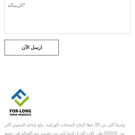
ولدينا أكثر من 20 خطا لإنتاج المنتجات الورقية، يبلغ إنتاجه السنوي أكثر
من 60000 طن. آلات الورق لدينا تأتي من فويث. يتم التحكم في جميع