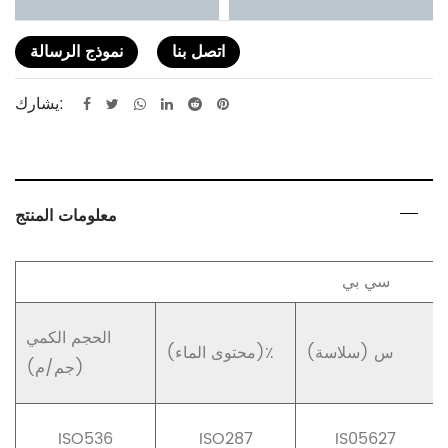
اتصل بنا
نموذج الرسالة
يشارك:
معلومات المنتج
سي بي
الحجم الكمي
(سلاسة) س
(محتوى الماء)٪
(جم/م)
ISO536
ISO287
IS05627