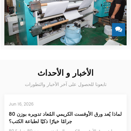
الأخبار و الأحداث
تابعونا للحصول على آخر الأخبار والتطورات
026
Jun 16, 20
لماذا يُعد ورق الأوفست الكريمي المُعاد تدويره بوزن 80
 NCR Paper and How Does Its
باعة الكتب؟
less Copy Technology Work?