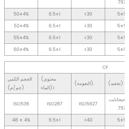
797
50±4%
6.5±1
≥30
5±5
52±4%
6.5±1
≥30
5±5
55±4%
6.5±1
≥30
5±5
60±4%
6.5±1
≥30
5±5
CF
(محتوى
الحجم الكمي
عيد) مم
(النعومة).
الماء)٪
(جم/م)
جيجابايت/T16
ISO536
ISO287
ISO5627
797
48 ± 4%
6.5±1
≥40
5±5